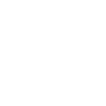
2022.04.13
【受付中！】2023年度小学校受験 面接特訓
2022.02.20
「仕事ができる人に育てる親の会」結成しました！
2020.09.03
【オンライン】保護者面接特訓
2020.01.01
講師プロフィール
2025.09.26
重要なお知らせ
2025.04.02