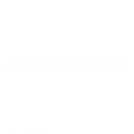
講師のブログ
セミナー・講座ガイド
子育ての参考書
仕事ができる人に育てる親の会
NEW ARTICLE
2026.01.11
指導実績を更新しました
2024.02.01
小学校受験スタートアップセミナー
2023.02.09
【新設！】願書の書き方講座