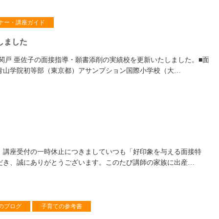
ナー・講座ガイド
しました
 関戸 亜佐子の面接指導・願書添削の実績校を更新いたしました。■面
青山学院初等部（東京都）アサンプション国際小学校（大…
】講座受付の一時休止につきましていつも「好印象を与える面接特
だき、誠にありがとうございます。このたび講師の家族に出産…
のブログ
子育ての参考書