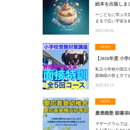
絵本を出版しま
〜こどもに学ぶ大切
まるで広い宇宙を
2025.04.02
NEWS
【2026年度 
私立小学校や国立
親御様の答え方で
2025.03.13
NEWS
慶應義塾 願書添
マザークラムでは