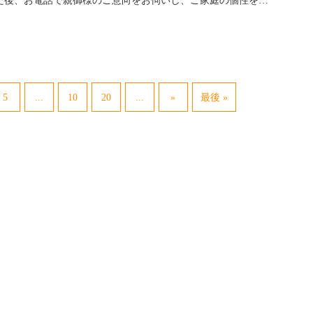
た後、お電話で親御様のご意向をお伺いし、ご家庭の個性を…
...
...
5
10
20
»
最後 »