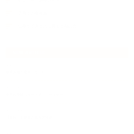
セミナー・講座ガイド
子育ての参考書
仕事ができる人に育てる親の会
NEW ARTICLE
2026.01.11
指導実績を更新しました
2024.02.01
小学校受験スタートアップセミナー
2023.02.09
【新設！】願書の書き方講座
2022.04.13