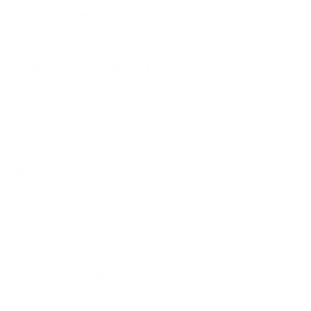
【受付中！】2023年度小学校受験 面接特訓
2022.02.20
「仕事ができる人に育てる親の会」結成しました！
2020.09.03
【オンライン】保護者面接特訓
2020.01.01
講師プロフィール
2025.09.26
重要なお知らせ
2025.04.02
絵本を出版しました！親子で楽しく受験対策